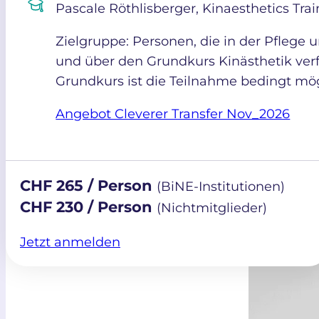
Angebot
Pascale Röthlisberger, Kinaesthetics Trai
Zielgruppe: Personen, die in der Pflege 
Ausbildung
und über den Grundkurs Kinästhetik ver
Wieder- / Quereinstieg
Grundkurs ist die Teilnahme bedingt mö
Schnupperpraktika
Kurse
Angebot Cleverer Transfer Nov_2026
Über uns
Trägerverein
CHF 265 / Person
(BiNE-Institutionen)
Vorstand
CHF 230 / Person
(Nichtmitglieder)
Institutionen
Jetzt anmelden
Spenden
Offene Stellen
Aktuelles
Kontakt