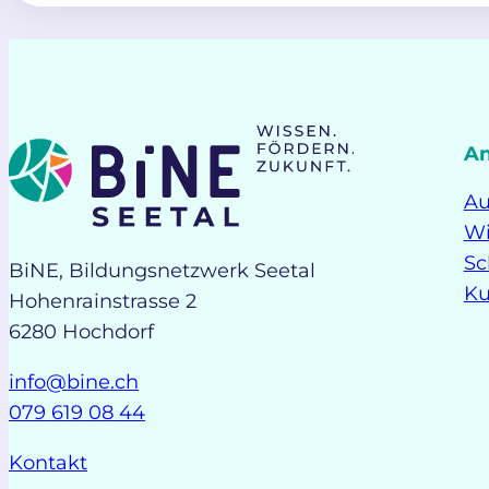
A
Au
Wi
Sc
BiNE, Bildungsnetzwerk Seetal
Ku
Hohenrainstrasse 2
6280 Hochdorf
info@bine.ch
079 619 08 44
Kontakt